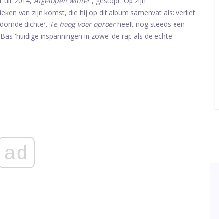
t uit 2014,
Afgelopen winter
, gestopt. Op zijn
ieken van zijn komst, die hij op dit album samenvat als: verliet
rdomde dichter.
Te hoog voor oproer
heeft nog steeds een
p Bas 'huidige inspanningen in zowel de rap als de echte
ad