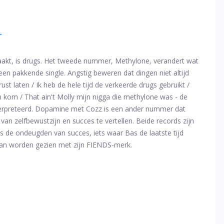
r
akt, is drugs. Het tweede nummer, Methylone, verandert wat
een pakkende single. Angstig beweren dat dingen niet altijd
rust laten / Ik heb de hele tijd de verkeerde drugs gebruikt /
 kom / That ain't Molly mijn nigga die methylone was - de
eïnterpreteerd. Dopamine met Cozz is een ander nummer dat
l van zelfbewustzijn en succes te vertellen. Beide records zijn
ls de ondeugden van succes, iets waar Bas de laatste tijd
kan worden gezien met zijn FIENDS-merk.