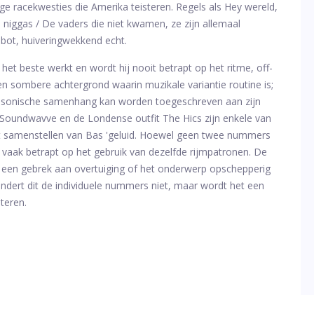
ige racekwesties die Amerika teisteren. Regels als Hey wereld,
p niggas / De vaders die niet kwamen, ze zijn allemaal
 bot, huiveringwekkend echt.
t beste werkt en wordt hij nooit betrapt op het ritme, off-
sombere achtergrond waarin muzikale variantie routine is;
ze sonische samenhang kan worden toegeschreven aan zijn
Soundwavve en de Londense outfit The Hics zijn enkele van
et samenstellen van Bas 'geluid. Hoewel geen twee nummers
 vaak betrapt op het gebruik van dezelfde rijmpatronen. De
et een gebrek aan overtuiging of het onderwerp opschepperig
hindert dit de individuele nummers niet, maar wordt het een
teren.