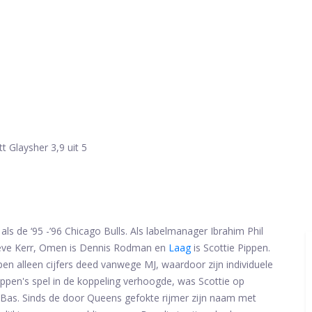
tt Glaysher
3,9 uit 5
ls de ‘95 -’96 Chicago Bulls. Als labelmanager Ibrahim Phil
 Steve Kerr, Omen is Dennis Rodman en
Laag
is Scottie Pippen.
n alleen cijfers deed vanwege MJ, waardoor zijn individuele
ippen's spel in de koppeling verhoogde, was Scottie op
or Bas. Sinds de door Queens gefokte rijmer zijn naam met