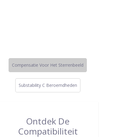
Compensatie Voor Het Sterrenbeeld
Substability C Beroemdheden
Ontdek De
Compatibiliteit