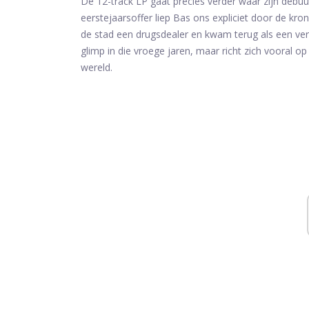
De 12-track LP gaat precies verder waar zijn debuu
eerstejaarsoffer liep Bas ons expliciet door de kron
de stad een drugsdealer en kwam terug als een ve
glimp in die vroege jaren, maar richt zich vooral o
wereld.