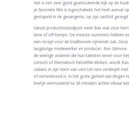
Het is een zeer goed gearticuleerde kijk op de huid
je favoriete film is ingeschakeld, het heet aanval o
gestapeld in de gevangenis, op zijn zachtst gezegd
Vanuit productiestandpunt weet Bas wat voor hem he
time of off-tempo. De meeste nummers hebben een 
een recept voor de traditionele rijmende zak. De
langdurige medewerker en producer, Ron Gilmore. 
de weinige anderen die hun talenten lenen voor h
sonisch of thematisch hetzelfde klinken, wordt Bas
cadans in zijn stem van vers tot vers verdwijnt m
of vernederend is. In het grote geheel van dingen 
beetje vermoeiend na 36 minuten achter elkaar luis