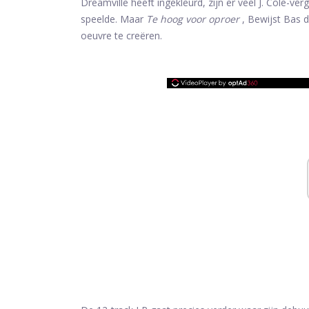
Dreamville heeft ingekleurd, zijn er veel J. Cole-ve
speelde. Maar
Te hoog voor oproer
, Bewijst Bas da
oeuvre te creëren.