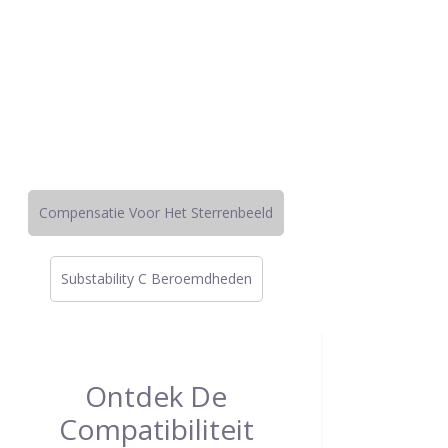
Compensatie Voor Het Sterrenbeeld
Substability C Beroemdheden
Ontdek De
Compatibiliteit